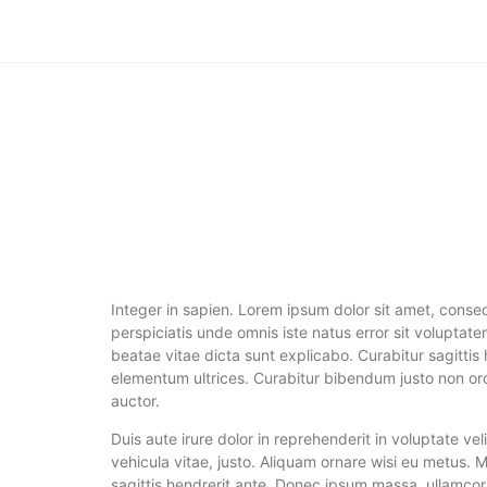
Integer in sapien. Lorem ipsum dolor sit amet, consec
perspiciatis unde omnis iste natus error sit volupta
beatae vitae dicta sunt explicabo. Curabitur sagittis
elementum ultrices. Curabitur bibendum justo non orci
auctor.
Duis aute irure dolor in reprehenderit in voluptate ve
vehicula vitae, justo. Aliquam ornare wisi eu metus. 
sagittis hendrerit ante. Donec ipsum massa, ullamcor