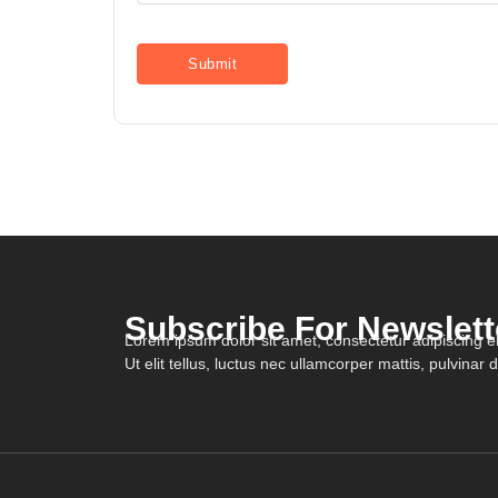
Subscribe For Newslett
Lorem ipsum dolor sit amet, consectetur adipiscing eli
Ut elit tellus, luctus nec ullamcorper mattis, pulvinar 