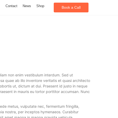
m
Contact
News
Shop
Book a Call
e diam non enim vestibulum interdum. Sed ut
 quae ab illo inventore veritatis et quasi architecto
bortis ut, dictum at dui. Praesent id justo in neque
Praesent in mauris eu tortor porttitor accumsan. Nunc
 pede metus, vulputate nec, fermentum fringilla,
ubia nostra, per inceptos hymenaeos. Curabitur
m sit amet magna in magna gravida vehicula.