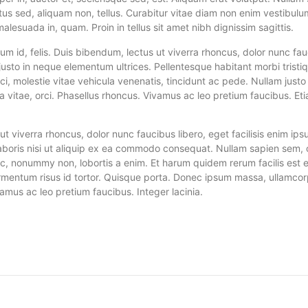
uctus sed, aliquam non, tellus. Curabitur vitae diam non enim vestibul
 malesuada in, quam. Proin in tellus sit amet nibh dignissim sagittis.
um id, felis. Duis bibendum, lectus ut viverra rhoncus, dolor nunc fauc
d justo in neque elementum ultrices. Pellentesque habitant morbi tris
i, molestie vitae vehicula venenatis, tincidunt ac pede. Nullam just
tra vitae, orci. Phasellus rhoncus. Vivamus ac leo pretium faucibus. E
 viverra rhoncus, dolor nunc faucibus libero, eget facilisis enim ips
laboris nisi ut aliquip ex ea commodo consequat. Nullam sapien sem, 
c, nonummy non, lobortis a enim. Et harum quidem rerum facilis est et
entum risus id tortor. Quisque porta. Donec ipsum massa, ullamcorper
amus ac leo pretium faucibus. Integer lacinia.