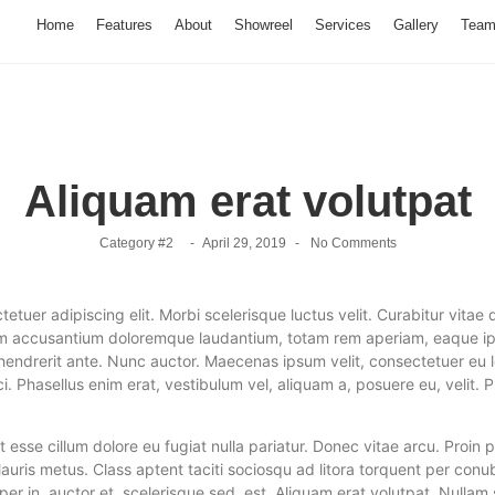
Home
Features
About
Showreel
Services
Gallery
Tea
Aliquam erat volutpat
Category #2
-
April 29, 2019
-
No Comments
tetuer adipiscing elit. Morbi scelerisque luctus velit. Curabitur vita
tem accusantium doloremque laudantium, totam rem aperiam, eaque ipsa
 hendrerit ante. Nunc auctor. Maecenas ipsum velit, consectetuer eu lo
. Phasellus enim erat, vestibulum vel, aliquam a, posuere eu, velit. 
lit esse cillum dolore eu fugiat nulla pariatur. Donec vitae arcu. Proin
Mauris metus. Class aptent taciti sociosqu ad litora torquent per con
per in, auctor et, scelerisque sed, est. Aliquam erat volutpat. Nulla